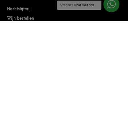
Vragen?
Chat met ons
Nachtslijterij
Wijn bestellen
Online bier bestellen
Sterke drank bestellen
S’nachts drank bezorgen
Drank bestellen in Amsterdam
Algemene Voorwaarden
Geborgde werkwijze
CONTACT
0644303030