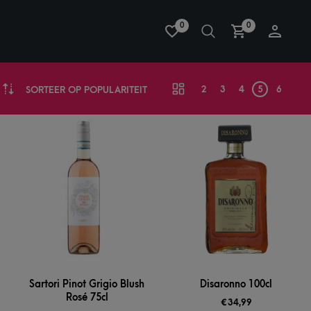
0
0
2
3
4
5
6
SORTEER OP POPULARITEIT
Sartori Pinot Grigio Blush
Disaronno 100cl
Rosé 75cl
€
34,99