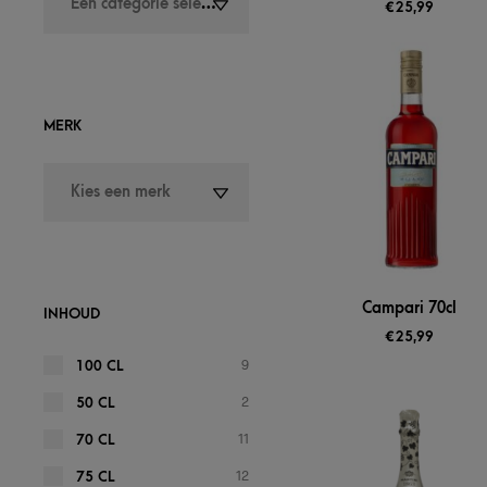
Een categorie selecteren
€
25,99
MERK
Kies een merk
Campari 70cl
INHOUD
€
25,99
9
100 CL
2
50 CL
11
70 CL
12
75 CL