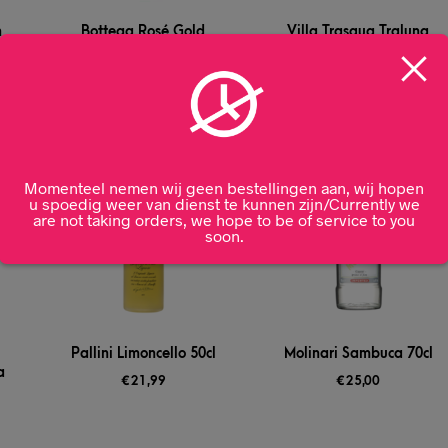
m
Bottega Rosé Gold
Villa Trasqua Traluna
Prosecco 75cl
Rosso di Toscana 75cl
€
29,99
€
14,99
Momenteel nemen wij geen bestellingen aan, wij hopen
u spoedig weer van dienst te kunnen zijn/Currently we
are not taking orders, we hope to be of service to you
soon.
Pallini Limoncello 50cl
Molinari Sambuca 70cl
a
€
21,99
€
25,00