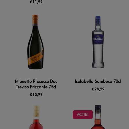
€
11,99
Mionetto Prosecco Doc
Isolabella Sambuca 70cl
Treviso Frizzante 75cl
€
28,99
€
15,99
ACTIE!