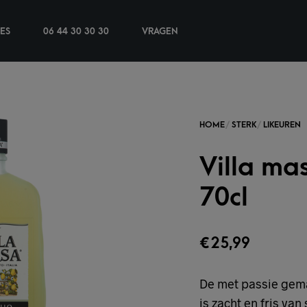
IES
06 44 30 30 30
VRAGEN
Villa ma
70cl
€
25,99
De met passie gemaa
is zacht en fris va