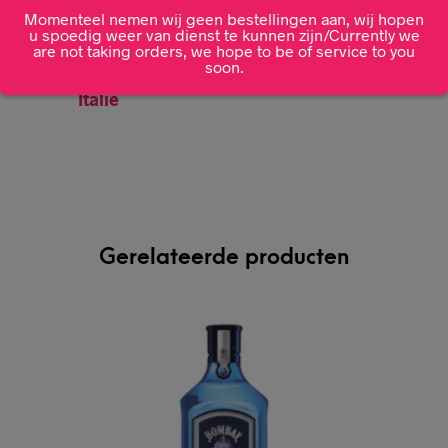
Momenteel nemen wij geen bestellingen aan, wij hopen
30%
u spoedig weer van dienst te kunnen zijn/Currently we
are not taking orders, we hope to be of service to you
soon.
Italië
Gerelateerde producten