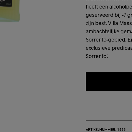
heeft een alcoholp
geserveerd bij -7 gr
zijn best. Villa Ma
ambachtelijke gema
Sorrento-gebied. En
exclusieve predicaa
Sorrento’.
TOEVOEGEN 
ARTIKELNUMMER:
1665