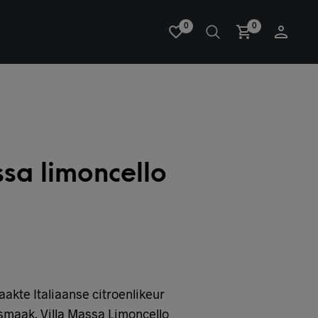
0
0
ssa limoncello
kte Italiaanse citroenlikeur
n smaak. Villa Massa Limoncello