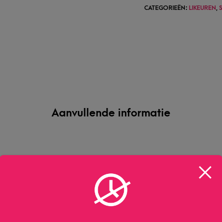
CATEGORIEËN:
LIKEUREN
,
Aanvullende informatie
Villa Massa
70 CL