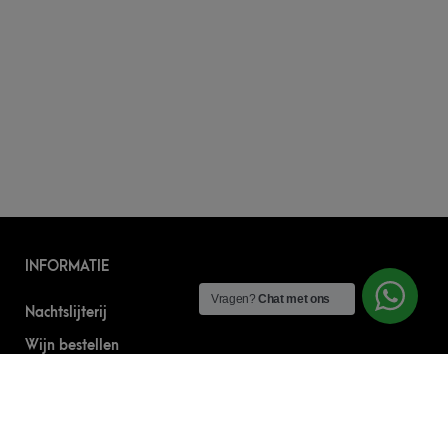
INFORMATIE
Vragen?
Chat met ons
Nachtslijterij
Wijn bestellen
Online bier bestellen
Sterke drank bestellen
S’nachts drank bezorgen