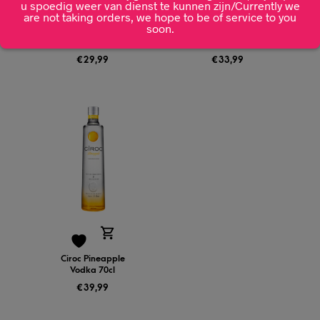
u spoedig weer van dienst te kunnen zijn/Currently we
are not taking orders, we hope to be of service to you
soon.
Bombay Sapphire
Havana Club Añejo 3
70cl
Años 1L
€
29,99
€
33,99
Ciroc Pineapple
Vodka 70cl
€
39,99