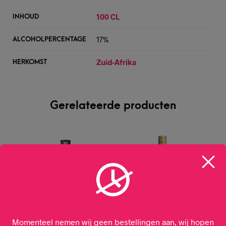
100 CL
INHOUD
17%
ALCOHOLPERCENTAGE
Zuid-Afrika
HERKOMST
Gerelateerde producten
Momenteel nemen wij geen bestellingen aan, wij hopen