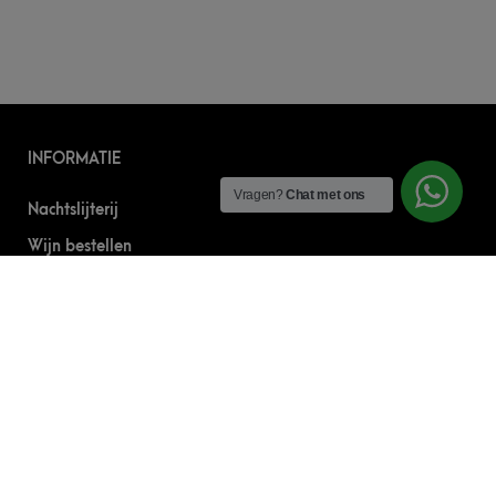
INFORMATIE
Vragen?
Chat met ons
Nachtslijterij
Wijn bestellen
Online bier bestellen
Sterke drank bestellen
S’nachts drank bezorgen
Drank bestellen in Amsterdam
Algemene Voorwaarden
Geborgde werkwijze