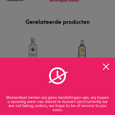
Gerelateerde producten
Ciroc Coconut Vodka
Ciroc Pineapple
Momenteel nemen wij geen bestellingen aan, wij hopen
70cl
Vodka 70cl
u spoedig weer van dienst te kunnen zijn/Currently we
are not taking orders, we hope to be of service to you
€
39,99
€
39,99
soon.