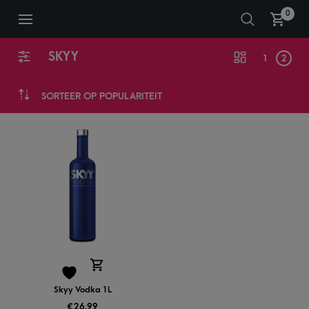
0
SKYY
1
2
SORTEER OP POPULARITEIT
Skyy Vodka 1L
€
26,99