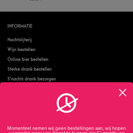
INFORMATIE
Nachtslijterij
Wijn bestellen
Online bier bestellen
Sterke drank bestellen
S’nachts drank bezorgen
Drank bestellen in Amsterdam
Algemene Voorwaarden
Geborgde werkwijze
Momenteel nemen wij geen bestellingen aan, wij hopen
u spoedig weer van dienst te kunnen zijn/Currently we