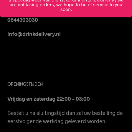
are not taking orders, we hope to be of service to you
CONTACT
soon.
0644303030
info@drinkdelivery.nl
OPENINGSTIJDEN
Vrijdag en zaterdag 22:00 – 03:00
Bestelt u na sluitingstijd dan zal uw bestelling de
eerstvolgende werkdag geleverd worden.