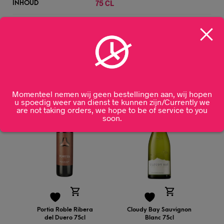
75 CL
INHOUD
13%
ALCOHOLPERCENTAGE
Gerelateerde producten
Momenteel nemen wij geen bestellingen aan, wij hopen
u spoedig weer van dienst te kunnen zijn/Currently we
are not taking orders, we hope to be of service to you
soon.
Portia Roble Ribera
Cloudy Bay Sauvignon
del Duero 75cl
Blanc 75cl