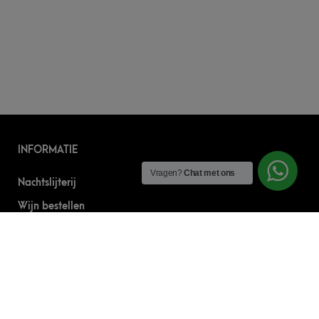
INFORMATIE
Vragen?
Chat met ons
Nachtslijterij
Wijn bestellen
Online bier bestellen
Sterke drank bestellen
S’nachts drank bezorgen
Drank bestellen in Amsterdam