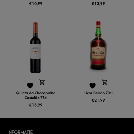
€
10,99
€
13,99
Quinta da Chocapalha
Licor Beirão 70cl
Castelão 75cl
€
21,99
€
13,99
INFORMATIE