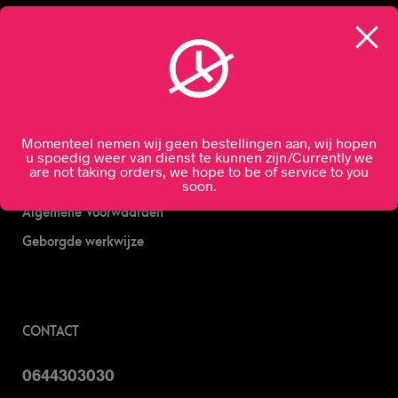
Nachtslijterij
Wijn bestellen
Online bier bestellen
Sterke drank bestellen
Momenteel nemen wij geen bestellingen aan, wij hopen
S’nachts drank bezorgen
u spoedig weer van dienst te kunnen zijn/Currently we
are not taking orders, we hope to be of service to you
Drank bestellen in Amsterdam
soon.
Algemene Voorwaarden
Geborgde werkwijze
CONTACT
0644303030