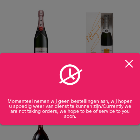
Moët & Chandon Brut
Veuve Clicquot Demi
Rosé Impérial 75CL
Sec 75CL
€
74,99
€
68,99
Momenteel nemen wij geen bestellingen aan, wij hopen
u spoedig weer van dienst te kunnen zijn/Currently we
are not taking orders, we hope to be of service to you
soon.