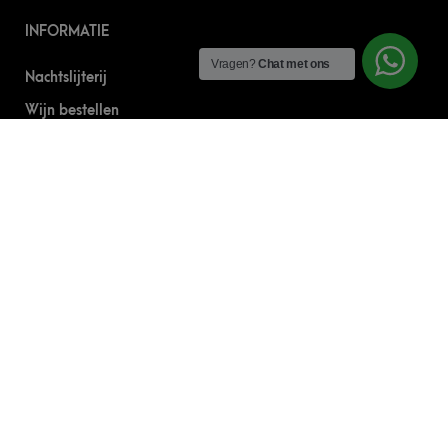
INFORMATIE
Vragen?
Chat met ons
Nachtslijterij
Wijn bestellen
Online bier bestellen
Sterke drank bestellen
S’nachts drank bezorgen
Drank bestellen in Amsterdam
Algemene Voorwaarden
Geborgde werkwijze
CONTACT