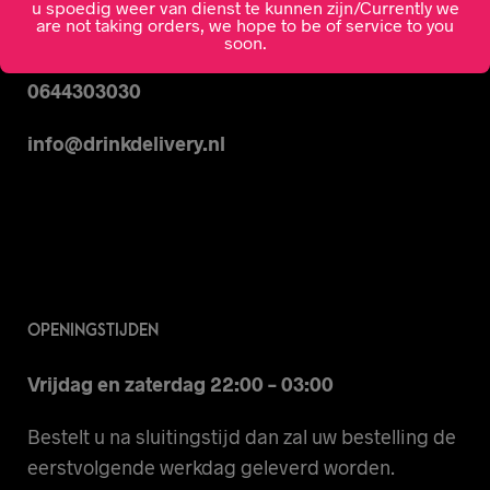
u spoedig weer van dienst te kunnen zijn/Currently we
are not taking orders, we hope to be of service to you
CONTACT
soon.
0644303030
info@drinkdelivery.nl
OPENINGSTIJDEN
Vrijdag en zaterdag 22:00 – 03:00
Bestelt u na sluitingstijd dan zal uw bestelling de
eerstvolgende werkdag geleverd worden.