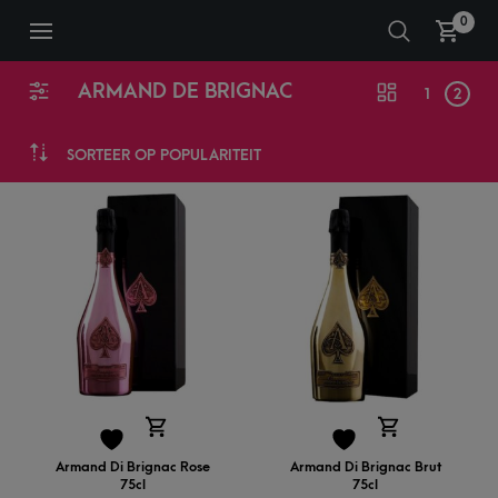
0
ARMAND DE BRIGNAC
1
2
SORTEER OP POPULARITEIT
Armand Di Brignac Rose
Armand Di Brignac Brut
75cl
75cl