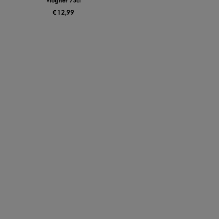
Viogner 75cl
€
12,99