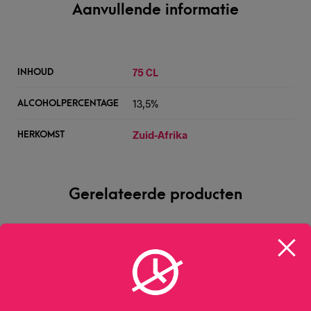
Aanvullende informatie
75 CL
INHOUD
13,5%
ALCOHOLPERCENTAGE
Zuid-Afrika
HERKOMST
Gerelateerde producten