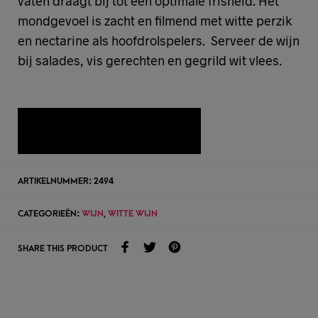
vaten draagt bij tot een optimale frisheid. Het
mondgevoel is zacht en filmend met witte perzik
en nectarine als hoofdrolspelers. Serveer de wijn
bij salades, vis gerechten en gegrild wit vlees.
TOEVOEGEN AAN WENSLIJST
ARTIKELNUMMER:
2494
CATEGORIEËN:
WIJN
,
WITTE WIJN
SHARE THIS PRODUCT