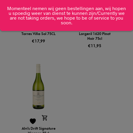
Momenteel nemen wij geen bestellingen aan, wij hopen
u spoedig weer van dienst te kunnen zijn/Currently we
are not taking orders, we hope to be of service to you
soon.
Torres Viña Sol 75CL
Lorgeril 1620 Pinot
Noir 75cl
€
17,99
€
11,95
Alvi’s Drift Signature