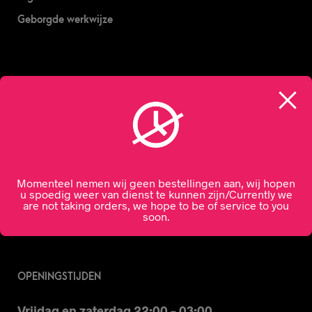
Geborgde werkwijze
CONTACT
0644303030
info@drinkdelivery.nl
Momenteel nemen wij geen bestellingen aan, wij hopen
u spoedig weer van dienst te kunnen zijn/Currently we
are not taking orders, we hope to be of service to you
soon.
OPENINGSTIJDEN
Vrijdag en zaterdag 22:00 – 03:00