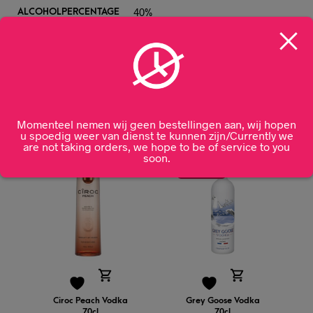
40%
ALCOHOLPERCENTAGE
Verenigd Koninkrijk
HERKOMST
Gerelateerde producten
Momenteel nemen wij geen bestellingen aan, wij hopen
u spoedig weer van dienst te kunnen zijn/Currently we
are not taking orders, we hope to be of service to you
soon.
ACTIE!
Ciroc Peach Vodka
Grey Goose Vodka
70cl
70cl