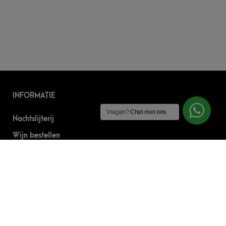
INFORMATIE
Vragen?
Chat met ons
Nachtslijterij
Wijn bestellen
Online bier bestellen
Sterke drank bestellen
S’nachts drank bezorgen
Drank bestellen in Amsterdam
Algemene Voorwaarden