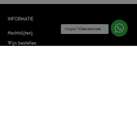
INFORMATIE
Vragen?
Chat met ons
Nachtslijterij
Wijn bestellen
Online bier bestellen
Sterke drank bestellen
S’nachts drank bezorgen
Drank bestellen in Amsterdam
Algemene Voorwaarden
Geborgde werkwijze
CONTACT