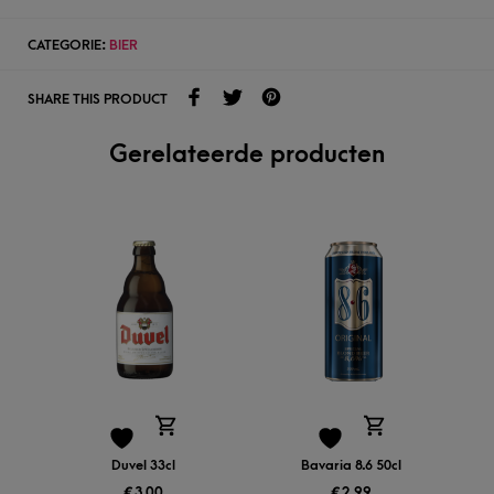
CATEGORIE:
BIER
SHARE THIS PRODUCT
Gerelateerde producten
Duvel 33cl
Bavaria 8.6 50cl
€
3,00
€
2,99