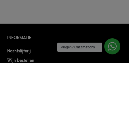
INFORMATIE
Vragen?
Chat met ons
Nachtslijterij
Wijn bestellen
Online bier bestellen
Sterke drank bestellen
S’nachts drank bezorgen
Drank bestellen in Amsterdam
Algemene Voorwaarden
Geborgde werkwijze