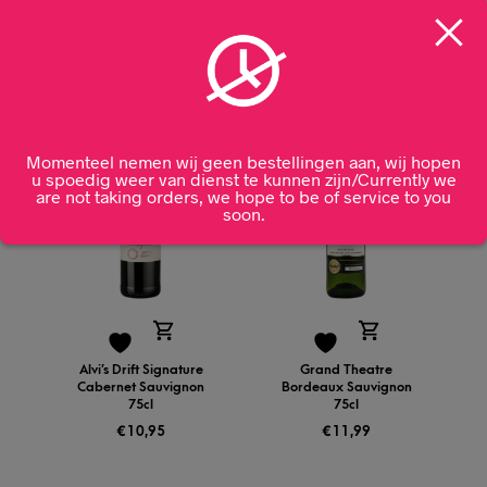
Gerelateerde producten
Momenteel nemen wij geen bestellingen aan, wij hopen
u spoedig weer van dienst te kunnen zijn/Currently we
are not taking orders, we hope to be of service to you
soon.
Alvi’s Drift Signature
Grand Theatre
Cabernet Sauvignon
Bordeaux Sauvignon
75cl
75cl
€
10,95
€
11,99