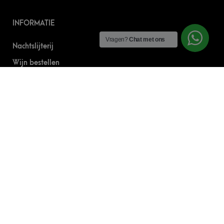
INFORMATIE
Vragen?
Chat met ons
Nachtslijterij
Wijn bestellen
Online bier bestellen
Sterke drank bestellen
S’nachts drank bezorgen
Drank bestellen in Amsterdam
Algemene Voorwaarden
Geborgde werkwijze
CONTACT