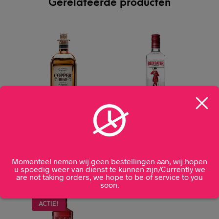
Gerelateerde producten
Copperhead Gin 50cl
Beefeater London Dry
Gin 70cl
€
51,99
Momenteel nemen wij geen bestellingen aan, wij hopen
€
27,99
u spoedig weer van dienst te kunnen zijn/Currently we
are not taking orders, we hope to be of service to you
soon.
ACTIE!