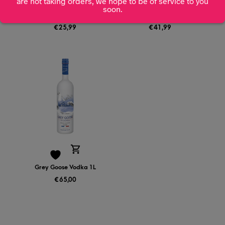
are not taking orders, we hope to be of service to you
soon.
Campari 70cl
Ciroc Vodka 70cl
€
25,99
€
41,99
Grey Goose Vodka 1L
€
65,00