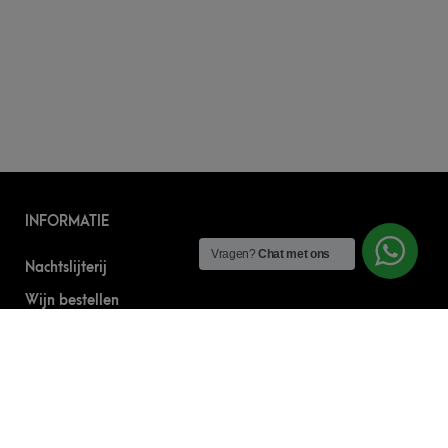
INFORMATIE
Vragen?
Chat met ons
Nachtslijterij
Wijn bestellen
Online bier bestellen
Sterke drank bestellen
S’nachts drank bezorgen
Drank bestellen in Amsterdam