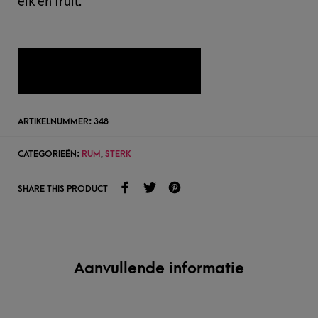
eik en fruit.
TOEVOEGEN AAN WENSLIJST
ARTIKELNUMMER:
348
CATEGORIEËN:
RUM
,
STERK
SHARE THIS PRODUCT
Aanvullende informatie