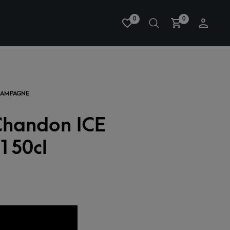
0
0
Chandon ICE
 150cl
AAN WENSLIJST