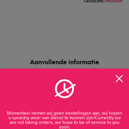
CATEGORIE:
PREMIXEN
Aanvullende informatie
Malibu
Momenteel nemen wij geen bestellingen aan, wij hopen
5%
u spoedig weer van dienst te kunnen zijn/Currently we
are not taking orders, we hope to be of service to you
soon.