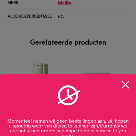
Malibu
MERK
5%
ALCOHOLPERCENTAGE
Gerelateerde producten
Momenteel nemen wij geen bestellingen aan, wij hopen
u spoedig weer van dienst te kunnen zijn/Currently we
Lavish Green Apple
Flügel 10-pack
are not taking orders, we hope to be of service to you
absinth 25cl
soon.
€
14,95