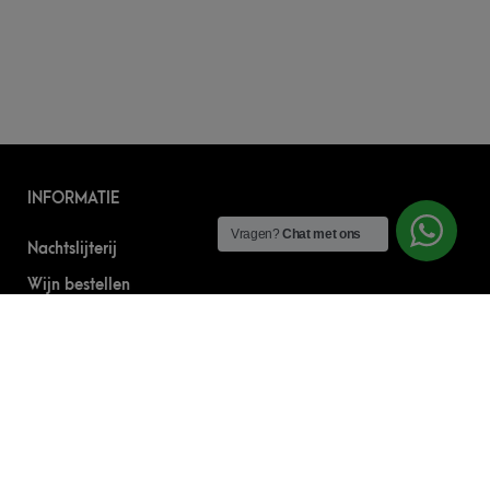
INFORMATIE
Vragen?
Chat met ons
Nachtslijterij
Wijn bestellen
Online bier bestellen
Sterke drank bestellen
S’nachts drank bezorgen
Drank bestellen in Amsterdam
Algemene Voorwaarden