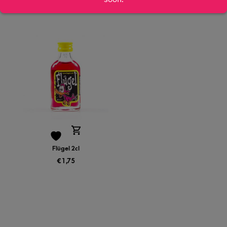
€
5,99
Flügel 2cl
€
1,75