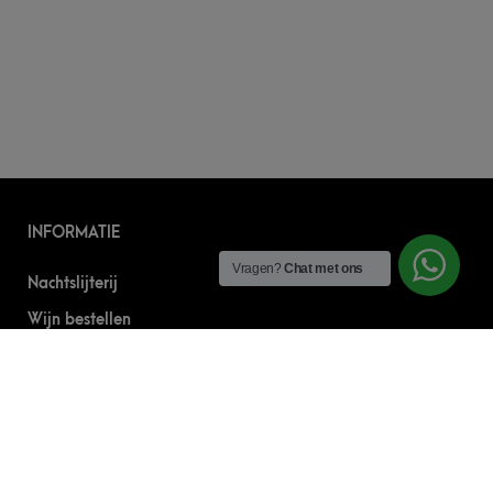
INFORMATIE
Vragen?
Chat met ons
Nachtslijterij
Wijn bestellen
Online bier bestellen
Sterke drank bestellen
S’nachts drank bezorgen
Drank bestellen in Amsterdam