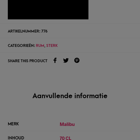
TOEVOEGEN AAN WENSLIJST
ARTIKELNUMMER:
776
CATEGORIEËN:
RUM
,
STERK
SHARE THIS PRODUCT
Aanvullende informatie
Malibu
MERK
70 CL
INHOUD