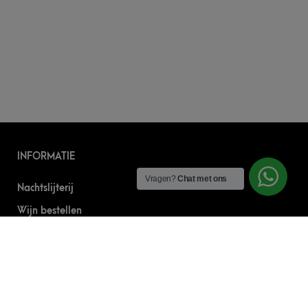
INFORMATIE
Vragen?
Chat met ons
Nachtslijterij
Wijn bestellen
Online bier bestellen
Sterke drank bestellen
S’nachts drank bezorgen
Drank bestellen in Amsterdam