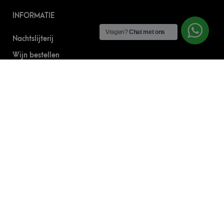
INFORMATIE
Vragen?
Chat met ons
Nachtslijterij
Wijn bestellen
Online bier bestellen
Sterke drank bestellen
S’nachts drank bezorgen
Drank bestellen in Amsterdam
Algemene Voorwaarden
Geborgde werkwijze
CONTACT