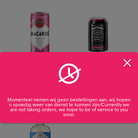
Bacardi Razz & up
Jack Daniel’s Cola Blik
25cl
10% 33CL
€
3,99
€
5,50
Momenteel nemen wij geen bestellingen aan, wij hopen
u spoedig weer van dienst te kunnen zijn/Currently we
are not taking orders, we hope to be of service to you
soon.