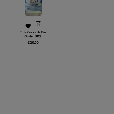
Tails Cocktails Gin
Gimlet 50CL
€
20,00