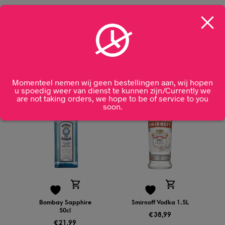
Verenigd Koninkrijk
HERKOMST
Gerelateerde producten
Momenteel nemen wij geen bestellingen aan, wij hopen
u spoedig weer van dienst te kunnen zijn/Currently we
are not taking orders, we hope to be of service to you
soon.
Bombay Sapphire
Smirnoff Vodka 1.5L
50cl
€
38,99
€
21,99