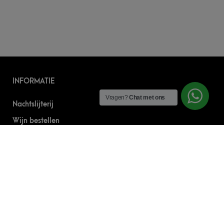
INFORMATIE
Vragen?
Chat met ons
Nachtslijterij
Wijn bestellen
Online bier bestellen
Sterke drank bestellen
S’nachts drank bezorgen
Drank bestellen in Amsterdam
Algemene Voorwaarden
Geborgde werkwijze