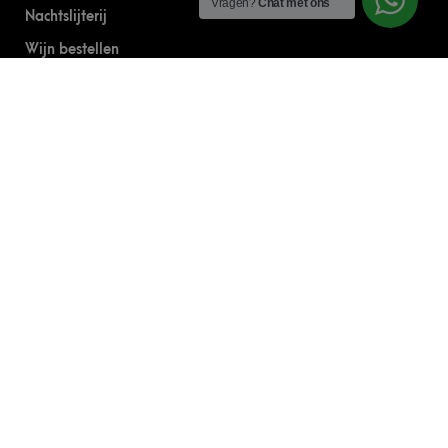
Vragen?
Chat met ons
Nachtslijterij
Wijn bestellen
Online bier bestellen
Sterke drank bestellen
S’nachts drank bezorgen
Drank bestellen in Amsterdam
Algemene Voorwaarden
Geborgde werkwijze
CONTACT
0644303030
info@drinkdelivery.nl