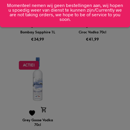
Momenteel nemen wij geen bestellingen aan, wij hopen
u spoedig weer van dienst te kunnen zijn/Currently we
are not taking orders, we hope to be of service to you
soon.
Bombay Sapphire 1L
Ciroc Vodka 70cl
€
34,99
€
41,99
ACTIE!
Grey Goose Vodka
70cl