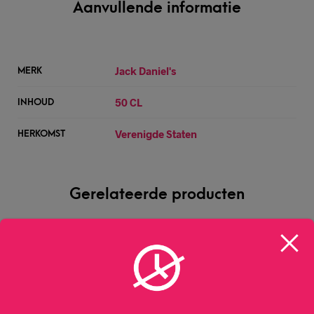
Aanvullende informatie
Jack Daniel's
MERK
50 CL
INHOUD
Verenigde Staten
HERKOMST
Gerelateerde producten