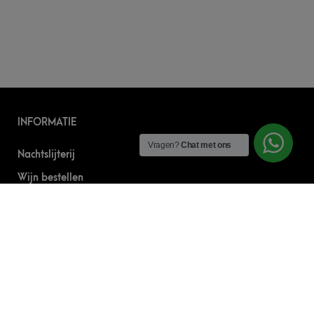
INFORMATIE
Vragen?
Chat met ons
Nachtslijterij
Wijn bestellen
Online bier bestellen
Sterke drank bestellen
S’nachts drank bezorgen
Drank bestellen in Amsterdam
Algemene Voorwaarden