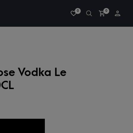
0
0
ose Vodka Le
0CL
AAN WENSLIJST