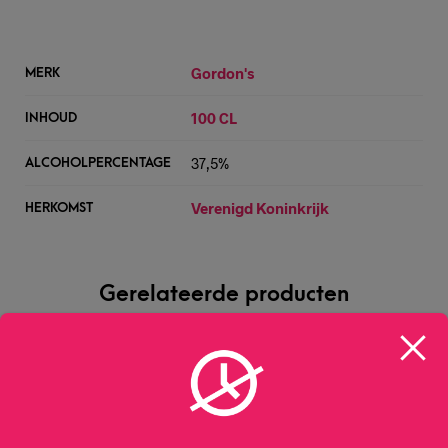
Gordon's
MERK
100 CL
INHOUD
37,5%
ALCOHOLPERCENTAGE
Verenigd Koninkrijk
HERKOMST
Gerelateerde producten