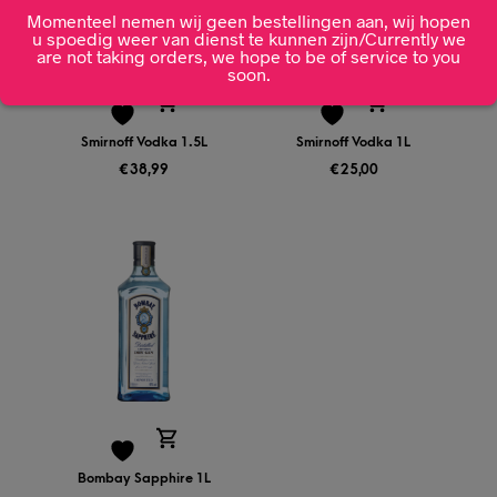
Momenteel nemen wij geen bestellingen aan, wij hopen
u spoedig weer van dienst te kunnen zijn/Currently we
are not taking orders, we hope to be of service to you
soon.
Smirnoff Vodka 1.5L
Smirnoff Vodka 1L
€
38,99
€
25,00
Bombay Sapphire 1L