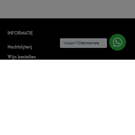
INFORMATIE
Vragen?
Chat met ons
Nachtslijterij
Wijn bestellen
Online bier bestellen
Sterke drank bestellen
S’nachts drank bezorgen
Drank bestellen in Amsterdam
Algemene Voorwaarden
Geborgde werkwijze