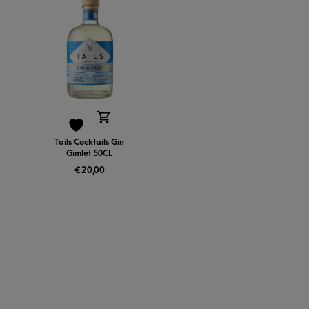
Tails Cocktails Gin
Gimlet 50CL
€
20,00