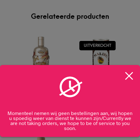
Gerelateerde producten
UITVERKOCHT
Coppa Long Island
Malibu & Cola 25cl
Iced Tea Cocktail 70CL
Momenteel nemen wij geen bestellingen aan, wij hopen
€
3,99
u spoedig weer van dienst te kunnen zijn/Currently we
€
22,99
are not taking orders, we hope to be of service to you
soon.