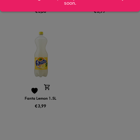
soon.
1.5L
tonic 50cl
€
3,00
€
3,99
Fanta Lemon 1.5L
€
3,99