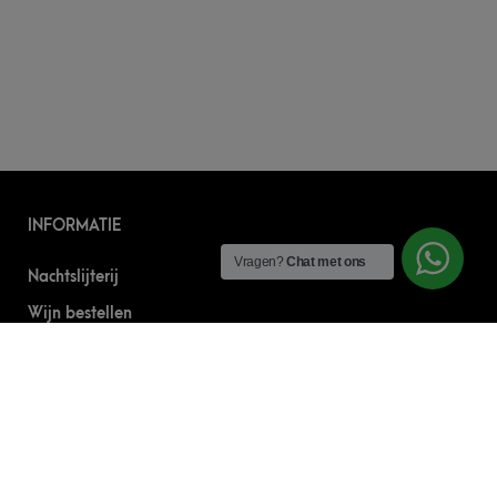
INFORMATIE
Vragen?
Chat met ons
Nachtslijterij
Wijn bestellen
Online bier bestellen
Sterke drank bestellen
S’nachts drank bezorgen
Drank bestellen in Amsterdam
Algemene Voorwaarden