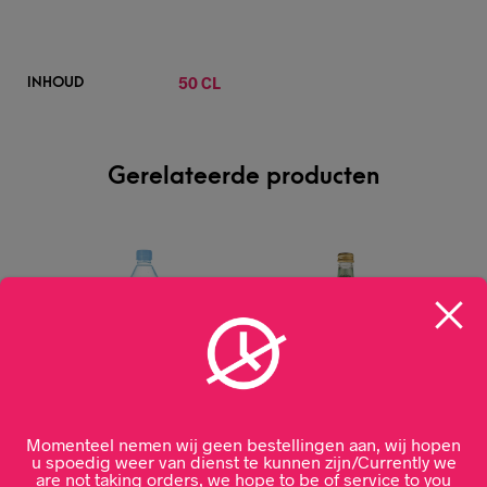
50 CL
INHOUD
Gerelateerde producten
Momenteel nemen wij geen bestellingen aan, wij hopen
u spoedig weer van dienst te kunnen zijn/Currently we
are not taking orders, we hope to be of service to you
Evian mineraalwater
Fever Tree Elderflower