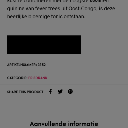
kust te combineren met de hoogste kwaliteit
quinine van fever trees uit Oost-Congo, is deze
heerlijke bloemige tonic ontstaan.
TOEVOEGEN AAN WENSLIJST
ARTIKELNUMMER:
3152
CATEGORIE:
FRISDRANK
SHARE THIS PRODUCT
Aanvullende informatie