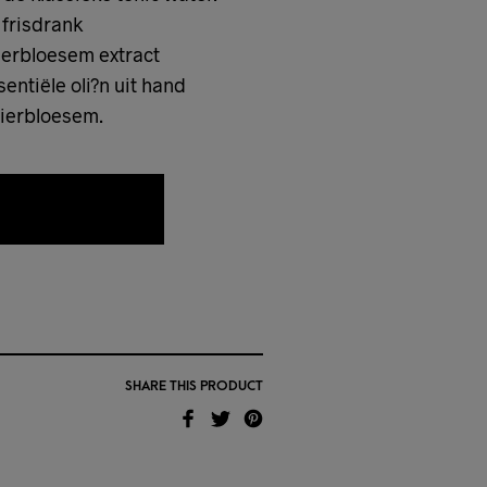
 frisdrank
lierbloesem extract
ntiële oli?n uit hand
lierbloesem.
AAN WENSLIJST
SHARE THIS PRODUCT