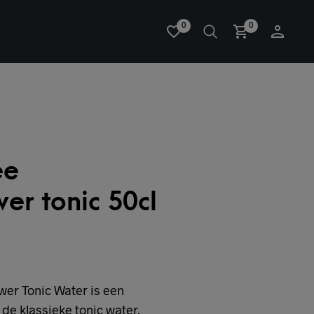
0
0
ee
er tonic 50cl
wer Tonic Water is een
 de klassieke tonic water.