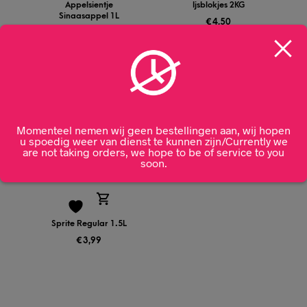
Appelsientje
Ijsblokjes 2KG
Sinaasappel 1L
€
4,50
€
4,99
Momenteel nemen wij geen bestellingen aan, wij hopen
u spoedig weer van dienst te kunnen zijn/Currently we
are not taking orders, we hope to be of service to you
soon.
Sprite Regular 1.5L
€
3,99