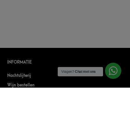
INFORMATIE
Vragen?
Chat met ons
Nachtslijterij
Wijn bestellen
Online bier bestellen
Sterke drank bestellen
S’nachts drank bezorgen
Drank bestellen in Amsterdam