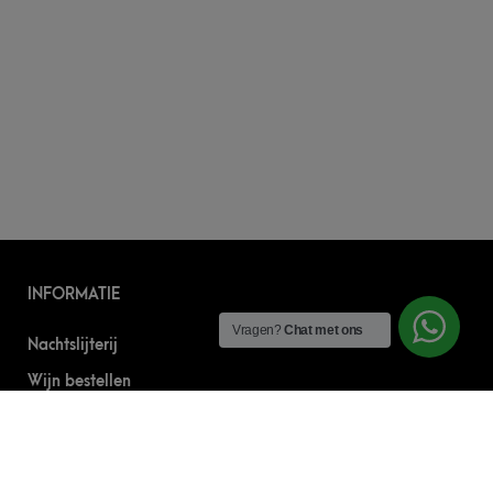
INFORMATIE
Vragen?
Chat met ons
Nachtslijterij
Wijn bestellen
Online bier bestellen
Sterke drank bestellen
S’nachts drank bezorgen