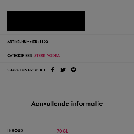
TOEVOEGEN AAN WENSLIJST
ARTIKELNUMMER:
1100
CATEGORIEËN:
STERK
,
VODKA
SHARE THIS PRODUCT
Aanvullende informatie
70 CL
INHOUD