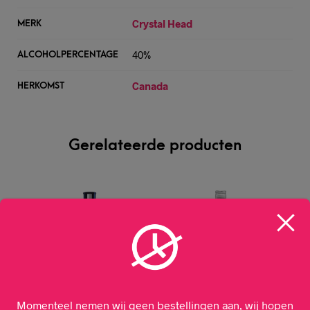
Crystal Head
MERK
40%
ALCOHOLPERCENTAGE
Canada
HERKOMST
Gerelateerde producten
Momenteel nemen wij geen bestellingen aan, wij hopen