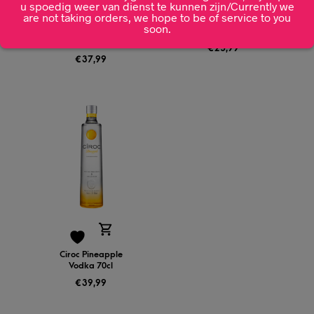
u spoedig weer van dienst te kunnen zijn/Currently we
are not taking orders, we hope to be of service to you
soon.
Bombay Sapphire
Ricard Pastis 70cl
East 70CL
€
25,99
€
37,99
Ciroc Pineapple
Vodka 70cl
€
39,99