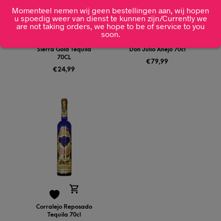
Momenteel nemen wij geen bestellingen aan, wij hopen
u spoedig weer van dienst te kunnen zijn/Currently we
are not taking orders, we hope to be of service to you
soon.
Sierra Gold Tequila
Don Julio Añejo 70cl
70CL
€
79,99
€
24,99
Corralejo Reposado
Tequila 70cl