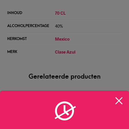
70 CL
INHOUD
40%
ALCOHOLPERCENTAGE
Mexico
HERKOMST
Clase Azul
MERK
Gerelateerde producten