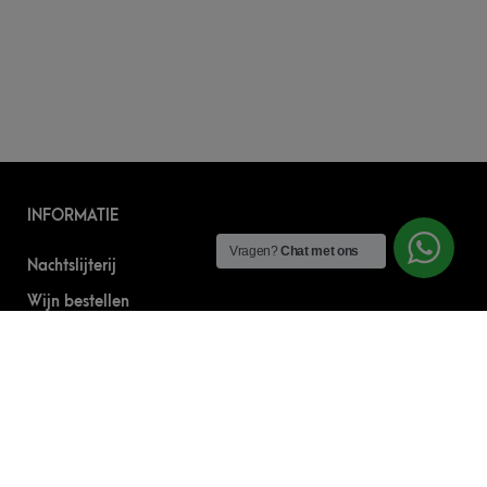
INFORMATIE
Vragen?
Chat met ons
Nachtslijterij
Wijn bestellen
Online bier bestellen
Sterke drank bestellen
S’nachts drank bezorgen
Drank bestellen in Amsterdam
Algemene Voorwaarden