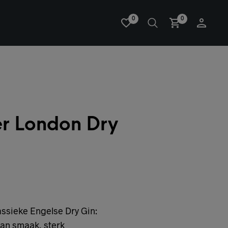
0
0
r London Dry
assieke Engelse Dry Gin:
van smaak, sterk