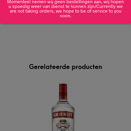
40%
Momenteel nemen wij geen bestellingen aan, wij hopen
u spoedig weer van dienst te kunnen zijn/Currently we
are not taking orders, we hope to be of service to you
soon.
Verenigd Koninkrijk
Gerelateerde producten