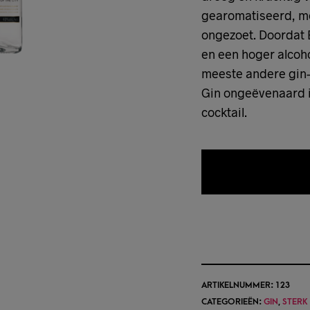
gearomatiseerd, mee
ongezoet. Doordat 
en een hoger alcoh
meeste andere gin
Gin ongeëvenaard in
cocktail.
TOEVOEGEN 
ARTIKELNUMMER:
123
CATEGORIEËN:
GIN
,
STERK