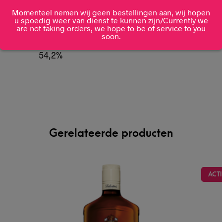
Momenteel nemen wij geen bestellingen aan, wij hopen
u spoedig weer van dienst te kunnen zijn/Currently we
Ardbeg
are not taking orders, we hope to be of service to you
soon.
54,2%
Gerelateerde producten
ACTI