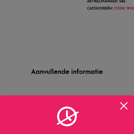
ARTIKELNUMMER:
546
CATEGORIEËN:
STERK
,
WHI
Aanvullende informatie
70 CL
Verenigd Koninkrijk