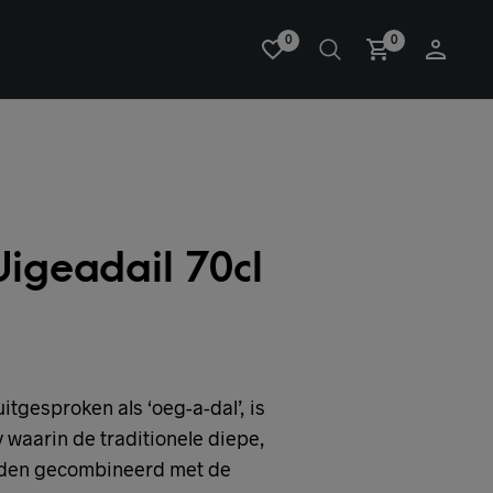
0
0
igeadail 70cl
itgesproken als ‘oeg-a-dal’, is
 waarin de traditionele diepe,
rden gecombineerd met de