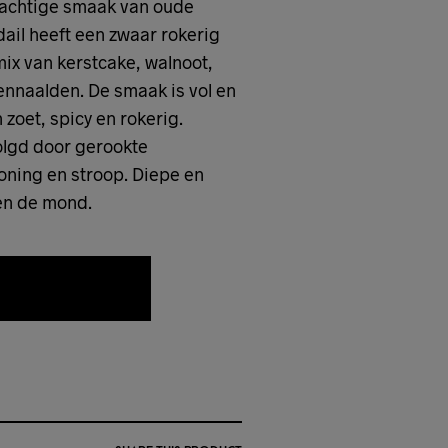
jnachtige smaak van oude
ail heeft een zwaar rokerig
ix van kerstcake, walnoot,
nnaalden. De smaak is vol en
 zoet, spicy en rokerig.
lgd door gerookte
oning en stroop. Diepe en
len de mond.
AAN WENSLIJST