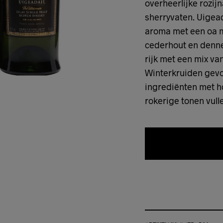
overheerlijke rozi
sherryvaten. Uigead
aroma met een oa m
cederhout en denne
rijk met een mix van
Winterkruiden gevo
ingrediënten met h
rokerige tonen vul
TOEVOEGEN 