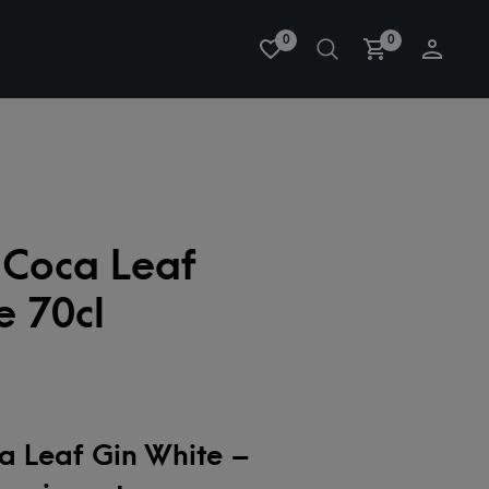
0
0
 Coca Leaf
e 70cl
a Leaf Gin White –