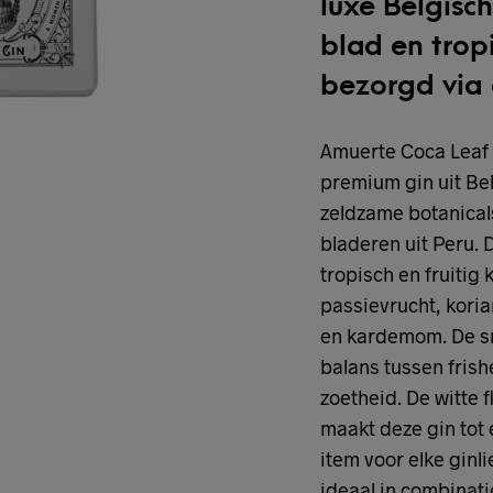
luxe Belgisc
blad en tropi
bezorgd via 
Amuerte Coca Leaf G
premium gin uit Bel
zeldzame botanical
bladeren uit Peru. 
tropisch en fruitig
passievrucht, kori
en kardemom. De sma
balans tussen frish
zoetheid. De witte 
maakt deze gin tot 
item voor elke ginl
ideaal in combinati