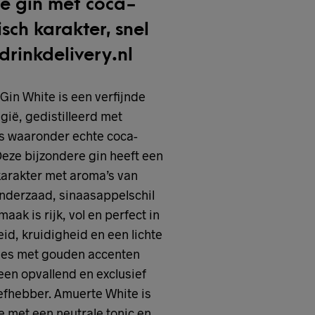
he gin met coca-
sch karakter, snel
drinkdelivery.nl
in White is een verfijnde
gië, gedistilleerd met
s waaronder echte coca-
Deze bijzondere gin heeft een
 karakter met aroma’s van
anderzaad, sinaasappelschil
ak is rijk, vol en perfect in
eid, kruidigheid en een lichte
fles met gouden accenten
een opvallend en exclusief
iefhebber. Amuerte White is
e met een neutrale tonic en