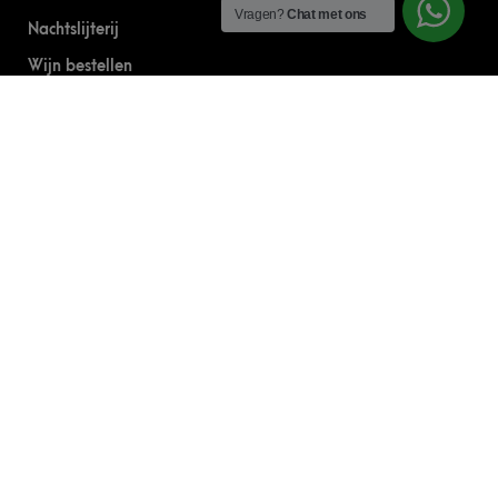
Vragen?
Chat met ons
Nachtslijterij
Wijn bestellen
Online bier bestellen
Sterke drank bestellen
S’nachts drank bezorgen
Drank bestellen in Amsterdam
Algemene Voorwaarden
Geborgde werkwijze
CONTACT
0644303030