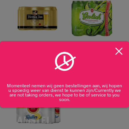
Hertog Jan Pilsener 6
Grolsch Pils blik 6 x
x 33cl
50cl
€
12,99
€
12,99
Momenteel nemen wij geen bestellingen aan, wij hopen
u spoedig weer van dienst te kunnen zijn/Currently we
are not taking orders, we hope to be of service to you
soon.