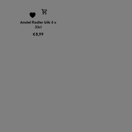
Amstel Radler blik 6 x
33cl
€
8,99