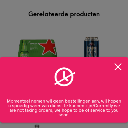
Gerelateerde producten
Heineken Pils
Bavaria 8.6 50cl
draaidop 12 x 25CL
Momenteel nemen wij geen bestellingen aan, wij hopen
€
2,99
u spoedig weer van dienst te kunnen zijn/Currently we
€
17,99
are not taking orders, we hope to be of service to you
soon.