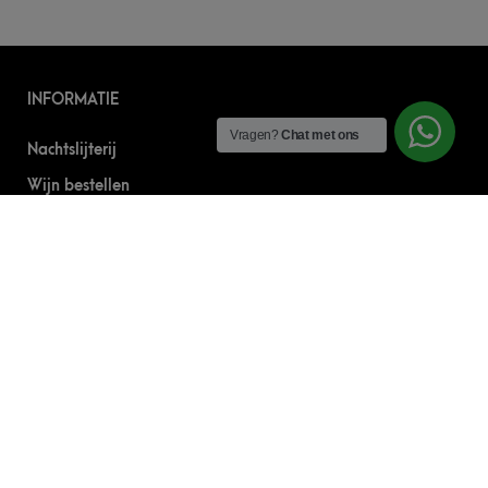
INFORMATIE
Vragen?
Chat met ons
Nachtslijterij
Wijn bestellen
Online bier bestellen
Sterke drank bestellen
S’nachts drank bezorgen
Drank bestellen in Amsterdam
Algemene Voorwaarden
Geborgde werkwijze