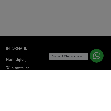
INFORMATIE
Vragen?
Chat met ons
Nachtslijterij
Wijn bestellen
Online bier bestellen
Sterke drank bestellen
S’nachts drank bezorgen
Drank bestellen in Amsterdam
Algemene Voorwaarden