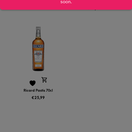
soon.
50cl
€
24,99
€
21,99
Ricard Pastis 70cl
€
25,99