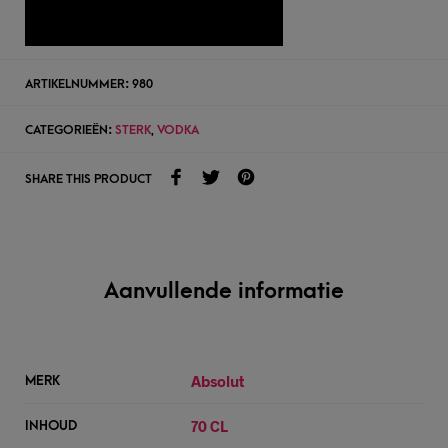
TOEVOEGEN AAN WENSLIJST
ARTIKELNUMMER:
980
CATEGORIEËN:
STERK
,
VODKA
SHARE THIS PRODUCT
Aanvullende informatie
Absolut
MERK
70 CL
INHOUD