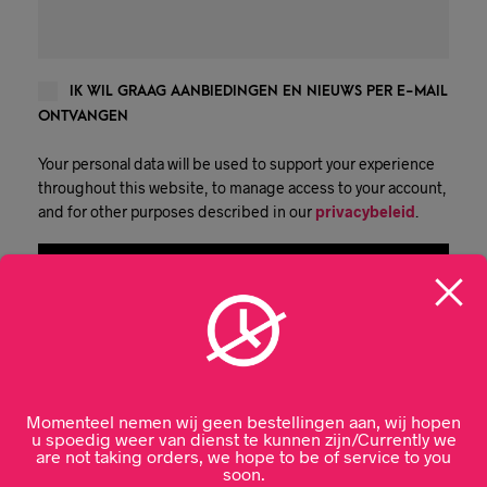
IK WIL GRAAG AANBIEDINGEN EN NIEUWS PER E-MAIL
ONTVANGEN
Your personal data will be used to support your experience
throughout this website, to manage access to your account,
and for other purposes described in our
privacybeleid
.
REGISTREREN
Momenteel nemen wij geen bestellingen aan, wij hopen
u spoedig weer van dienst te kunnen zijn/Currently we
are not taking orders, we hope to be of service to you
soon.