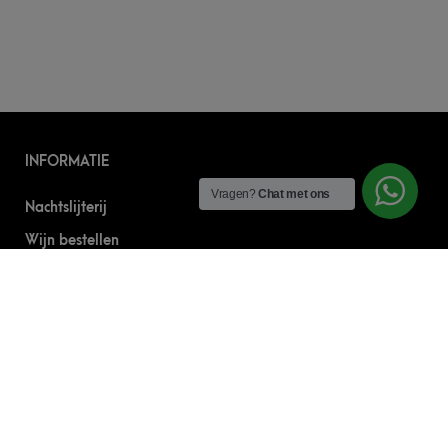
INFORMATIE
Vragen?
Chat met ons
Nachtslijterij
Wijn bestellen
Online bier bestellen
Sterke drank bestellen
S’nachts drank bezorgen
Drank bestellen in Amsterdam
Algemene Voorwaarden
Geborgde werkwijze