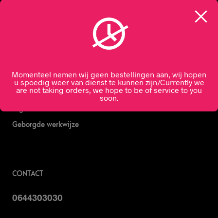
Nachtslijterij
Wijn bestellen
Online bier bestellen
Sterke drank bestellen
Momenteel nemen wij geen bestellingen aan, wij hopen
S’nachts drank bezorgen
u spoedig weer van dienst te kunnen zijn/Currently we
are not taking orders, we hope to be of service to you
Drank bestellen in Amsterdam
soon.
Algemene Voorwaarden
Geborgde werkwijze
CONTACT
0644303030