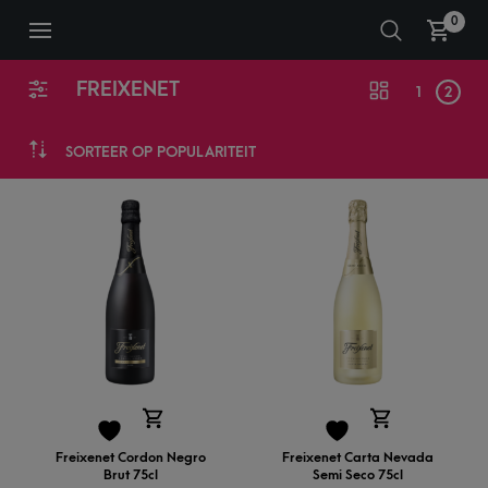
0
FREIXENET
1
2
SORTEER OP POPULARITEIT
Freixenet Cordon Negro
Freixenet Carta Nevada
Brut 75cl
Semi Seco 75cl