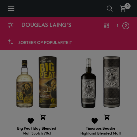
0
DOUGLAS LAING'S
1
2
SORTEER OP POPULARITEIT
Big Peat Islay Blended
Timorous Beastie
Malt Scotch 70cl
Highland Blended Malt