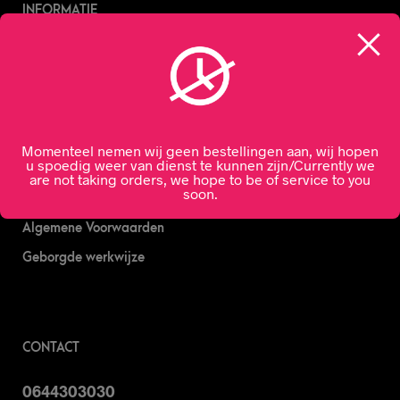
INFORMATIE
Nachtslijterij
Wijn bestellen
Online bier bestellen
Sterke drank bestellen
Momenteel nemen wij geen bestellingen aan, wij hopen
u spoedig weer van dienst te kunnen zijn/Currently we
S’nachts drank bezorgen
are not taking orders, we hope to be of service to you
soon.
Drank bestellen in Amsterdam
Algemene Voorwaarden
Geborgde werkwijze
CONTACT
0644303030