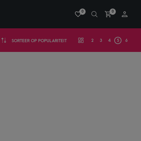
0
0
2
3
4
5
6
SORTEER OP POPULARITEIT