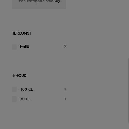
Een categorie selecteren
HERKOMST
2
Italië
INHOUD
1
100 CL
1
70 CL