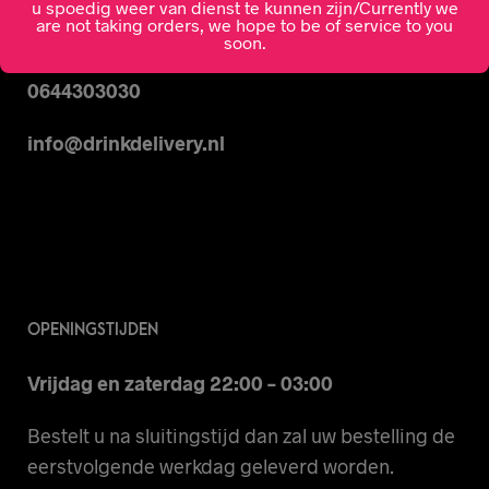
u spoedig weer van dienst te kunnen zijn/Currently we
are not taking orders, we hope to be of service to you
CONTACT
soon.
0644303030
info@drinkdelivery.nl
OPENINGSTIJDEN
Vrijdag en zaterdag 22:00 – 03:00
Bestelt u na sluitingstijd dan zal uw bestelling de
eerstvolgende werkdag geleverd worden.