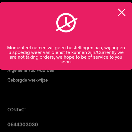
Nachtslijterij
Wijn bestellen
Online bier bestellen
Sterke drank bestellen
Momenteel nemen wij geen bestellingen aan, wij hopen
S’nachts drank bezorgen
u spoedig weer van dienst te kunnen zijn/Currently we
are not taking orders, we hope to be of service to you
Drank bestellen in Amsterdam
soon.
Algemene Voorwaarden
Geborgde werkwijze
CONTACT
0644303030