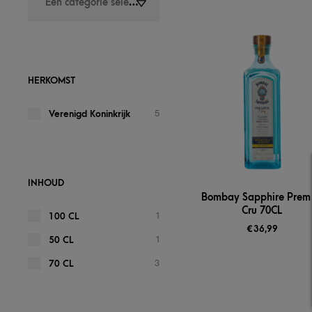
Een categorie selecteren
HERKOMST
5
Verenigd Koninkrijk
INHOUD
Bombay Sapphire Prem
Cru 70CL
1
100 CL
€
36,99
1
50 CL
3
70 CL