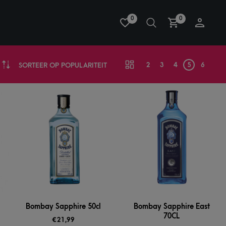
0
0
2
3
4
5
6
SORTEER OP POPULARITEIT
Bombay Sapphire 50cl
Bombay Sapphire East
70CL
€
21,99